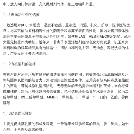
中，放入阀门并封紧，充入抛射剂气体，扣上喷嘴和外盖。
1．1表面活性剂的选择
一般选用对pH、水硬度、温度不敏感，且渗透、润湿、乳化、扩散、洗净性能优
良，与其它辅助原料相容性好的阴离子和非离子表面活性剂。国内厨房用液体洗
涤剂主要采用阴离子型表面活性剂为主，如使用LAS、AES和AEO9等复配，采用
大量无机盐作为助剂。近年来．非离子表面活性剂往绿色化方向发展．以玉米为
原料制造的烷基糖苷具有泡沫适中、清洁力和乳化力强、无浊点、容易洗净的优
点，广泛应用于餐具洗涤剂。
1．2有机溶剂的选择
有机溶剂对油性污垢有良好的渗透溶胀和溶解作用，有效降低污垢成份间以及污
垢与固体表面间的结合力，为油垢的去除创造条件。选用具有较高闪点及溶脂能
力的溶剂，可制成微乳型清洁剂。无毒无味的天然提取物溶剂如芋烯，来自柠檬
或柑橘皮，对油污有优越的去除效果。也可选用环保低毒的水溶性溶剂，如丙二
醇单甲醚、i丙二醇单甲醚、MMB(3一甲氧基一3一甲基一1一丁醇)、乙醇、异丙
醇等。
1．3助表面活性剂
主要是促成微乳液的形成及稳定。一般选用长脂肪烃基的醇类、胺、醚类，如十
八醇、十八胺及高碳醇醚。