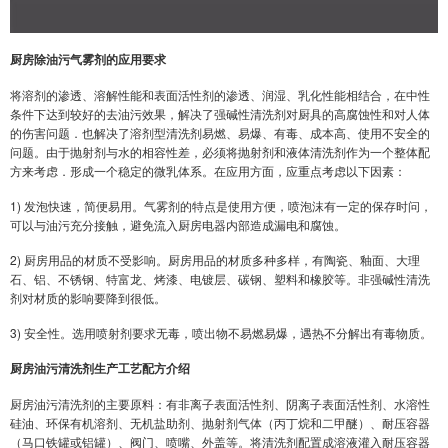
厨房除油污气雾剂的应用要求
将溶剂的渗透、溶解性能和表面活性剂的渗透、润湿、乳化性能相结合，在中性
条件下达到较好的去油污效果，解决了强碱性清洗剂对厨具的高腐蚀性和对人体
的伤害问题．也解决了溶剂型清洗剂易燃、易爆、有毒、成本高、使用不安全的
问题。由于抛射剂与水的相容性差，必须将抛射剂和液体清洗剂作为一个整体配
方来考虑．形成一个稳定的微乳体系。在应用方面，应重点考虑以下因素：
1)
发泡快速，简便易用。气雾剂的特点是使用方便，喷泡沫有一定的保存时问，
可以与油污充分接触，避免流入厨房电器内部造成漏电和腐蚀。
2)
厨房用品的材质不受影响。厨房用品的材质多种多样，有陶瓷、釉面、大理
石、铝、不锈钢、特富龙、烤漆、电镀层、碳钢、塑料和橡胶等。非强碱性清洗
剂对材质的影响要降到很低。
3)
安全性。选用喷射剂要求无毒，喷出物不易燃易爆，遇热不分解出有毒物质。
厨房油污清洗剂生产工艺配方介绍
厨房油污清洗剂的主要原料：有非离子表面活性剂、阴离子表面活性剂、水溶性
硅油、环保有机溶剂、无机盐助剂、抛射剂气体（丙丁烷和二甲醚）、耐压容器
（马口铁罐或铝罐）、阀门、喷嘴、外盖等。将清洗剂配置成溶液灌入耐压容器