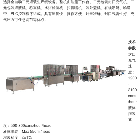
选择全自动二元灌装生产线设备。整机由理瓶工作台、二元包装封口充气机、二
元包装灌液机、称重机、水浴检漏机、扣喷嘴机、装外盖机、在线喷码、输送
带、PLC控制程序组成。具有速度快、操作方便、计量准确、封口气密性好、充
气压力可任意调节等优点。
技术
参数
封口
充气
速
度：
1200
-
2100
cans
/hour
液体
灌装
速
度：500-800cans/hour/head
液体灌装：Max 550ml/head
灌装精度：≤±1%