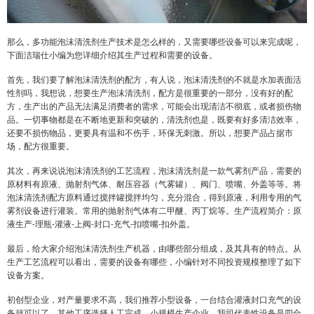
那么，多功能泡沫清洗剂生产技术是怎么样的，又需要哪些设备可以来完成呢，
下面洁瑞仕小编为您详细介绍其生产过程和需要的设备。
首先，我们要了解泡沫清洗剂的配方，有人说，泡沫清洗剂的不就是水加表面活
性剂吗，我想说，想要生产泡沫清洗剂，配方是很重要的一部分，没有好的配
方，生产出的产品无法满足消费者的需求，可能会出现清洁不彻底，或者损伤物
品。一切事物都是在不断地更新和突破的，清洗剂也是，既要有好多清洁效率，
还要不损伤物品，更要具有温和不伤手，环保无刺激。所以，想要产品占据市
场，配方很重要。
其次，再来说说泡沫清洗剂的工艺流程，泡沫清洗剂是一款气雾剂产品，需要的
原材料有原液、抛射剂气体、耐压容器（气雾罐）、阀门、喷嘴、外盖等等。将
泡沫清洗剂配方原料通过搅拌罐搅拌均匀，充分混合，得到原液，利用专用的气
雾剂设备进行灌装。常用的抛射剂气体有二甲醚、丙丁烷等。生产流程简介：原
液生产-理瓶-灌液-上阀-封口-充气-扣喷嘴-扣外盖。
最后，给大家介绍泡沫清洗剂生产机器，由哪些部分组成，及其具有的特点。从
生产工艺流程可以看出，需要的设备有哪些，小编针对不同投资规模整理了如下
设备方案。
初创型企业，对产量要求不高，我们推荐小型设备，一台结合灌液封口充气的设
备就可以了，其他工序选择人工完成。小规模生产企业，我司代表性设备是
四合