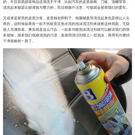
的，不仅容易损坏饰品还清洗不干净，比如汽车的皮质座椅、门板、顶棚等等，
清洗起来都是比较谨慎与费力的，而且稍微不注意，可能就会损害我们的爱车。
又或者是家里的皮质沙发、皮质钱包和鞋子、电脑键盘等清洗起来也是很让人头
疼的，这时候如果有一款不伤材质且免水洗的泡沫清洁剂来拯救这种局面，无疑
使人充满惊喜。事实就是这么巧合，一款多功能泡沫清洁剂就可以解决我们的很
多烦恼，很多我们很难清洗的污渍，直接用清洁剂喷上一层泡沫，再用毛巾擦拭
干净就焕然一新了。