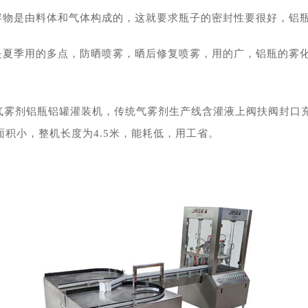
容物是由料体和气体构成的，这就要求瓶子的密封性要很好，铝
般是夏季用的多点，防晒喷雾，晒后修复喷雾，用的广，铝瓶的雾
气雾剂铝瓶铝罐灌装机，传统气雾剂生产线含灌液上阀扶阀封口充
积小，整机长度为4.5米，能耗低，用工省。