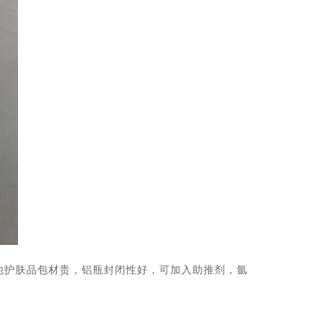
他护肤品包材贵，铝瓶封闭性好，可加入助推剂，氩