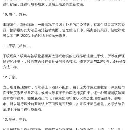
进行铲除，经进行填补底灰，然后上底漆再重新喷涂。
10. 灰尘、颗粒。
出现灰尘、颗粒现象，一般情况下是因为外界的污染导致，有灰尘或者其它污染
源，预防最好的方法是清洁被喷表面，使之整洁干净，隔离会污染源。轻微颗粒
可以采用P1200以上的砂纸上蜡抛光修复。
11. 干喷（粗粒）。
干喷现象：喷嘴与被喷物品距离太远或者喷的过程移动速度过于快，所以在保证
良好的环境下，喷涂前必须撑握良好的喷涂技术。修复方法与2.6气泡，漆粒修复
方法一样。
12. 开裂。
当出现开裂现象时，可能是上下漆膜不配套，由于应力作用发生收缩，涂膜层与
面漆硬度系数相差甚远，或者未等底漆干透应进行喷面漆，还一种可能是喷涂面
漆时喷得过厚。如果底漆已老化了或者出现粉化状况也会出现喷涂过厚开裂现
象。所以进行喷涂前要确认上下面漆是否配套，如果底漆层已老化，必须铲除后
清理干净后再进行喷面漆。
13. 剥落、锈蚀。
如果被喷物品有剥落现象，可能底材受到污染，比如有油污，水迹、手印、生