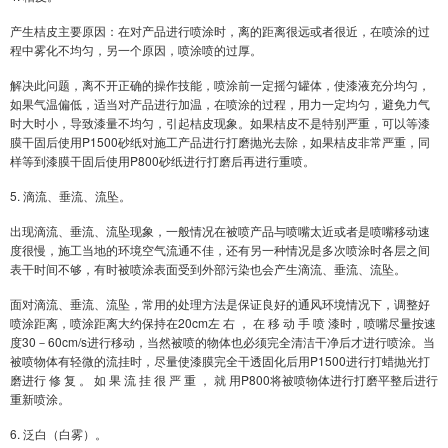
产生桔皮主要原因：在对产品进行喷涂时，离的距离很远或者很近，在喷涂的过
程中雾化不均匀，另一个原因，喷涂喷的过厚。
解决此问题，离不开正确的操作技能，喷涂前一定摇匀罐体，使漆液充分均匀，
如果气温偏低，适当对产品进行加温，在喷涂的过程，用力一定均匀，避免力气
时大时小，导致漆量不均匀，引起桔皮现象。如果桔皮不是特别严重，可以等漆
膜干固后使用P1500砂纸对施工产品进行打磨抛光去除，如果桔皮非常严重，同
样等到漆膜干固后使用P800砂纸进行打磨后再进行重喷。
5. 滴流、垂流、流坠。
出现滴流、垂流、流坠现象，一般情况在被喷产品与喷嘴太近或者是喷嘴移动速
度很慢，施工当地的环境空气流通不佳，还有另一种情况是多次喷涂时各层之间
表干时间不够，有时被喷涂表面受到外部污染也会产生滴流、垂流、流坠。
面对滴流、垂流、流坠，常用的处理方法是保证良好的通风环境情况下，调整好
喷涂距离，喷涂距离大约保持在20cm左 右 ， 在 移 动 手 喷 漆时，喷嘴尽量按速
度30－60cm/s进行移动，当然被喷的物体也必须完全清洁干净后才进行喷涂。当
被喷物体有轻微的流挂时，尽量使漆膜完全干透固化后用P1500进行打蜡抛光打
磨进行 修 复 。 如 果 流 挂 很 严 重 ， 就 用P800将被喷物体进行打磨平整后进行
重新喷涂。
6. 泛白（白雾）。