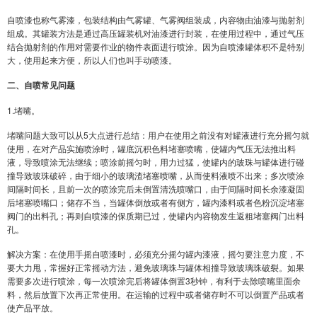
自喷漆也称气雾漆，包装结构由气雾罐、气雾阀组装成，内容物由油漆与抛射剂
组成。其罐装方法是通过高压罐装机对油漆进行封装，在使用过程中，通过气压
结合抛射剂的作用对需要作业的物件表面进行喷涂。因为自喷漆罐体积不是特别
大，使用起来方便，所以人们也叫手动喷漆。
二、自喷常见问题
1.堵嘴。
堵嘴问题大致可以从5大点进行总结：用户在使用之前没有对罐液进行充分摇匀就
使用，在对产品实施喷涂时，罐底沉积色料堵塞喷嘴，使罐内气压无法推出料
液，导致喷涂无法继续；喷涂前摇匀时，用力过猛，使罐内的玻珠与罐体进行碰
撞导致玻珠破碎，由于细小的玻璃渣堵塞喷嘴，从而使料液喷不出来；多次喷涂
间隔时间长，且前一次的喷涂完后未倒置清洗喷嘴口，由于间隔时间长余漆凝固
后堵塞喷嘴口；储存不当，当罐体倒放或者有侧方，罐内漆料或者色粉沉淀堵塞
阀门的出料孔；再则自喷漆的保质期已过，使罐内内容物发生返粗堵塞阀门出料
孔。
解决方案：在使用手摇自喷漆时，必须充分摇匀罐内漆液，摇匀要注意力度，不
要大力甩，常握好正常摇动方法，避免玻璃珠与罐体相撞导致玻璃珠破裂。如果
需要多次进行喷涂，每一次喷涂完后将罐体倒置3秒钟，有利于去除喷嘴里面余
料，然后放置下次再正常使用。在运输的过程中或者储存时不可以倒置产品或者
使产品平放。