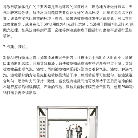
导致被喷物体泛白的主要因素是当地环境的湿度过大，喷涂地方未做好通风，天
气比较寒冷导致。解决泛白问题首先要保证良好的通风环境，尽量避免高温下作
业，避免在湿气比较重的环境下喷涂。如果遇被喷物体发生泛白现象，可以立即
加喷化白水，或者在低于60℃用红外灯光进行烘烤，当漆膜干固后可以进行打蜡
抛光处理。如果泛白特别严重，必须等到漆膜彻底干固进行打磨修平后进行重新
喷涂。
7. 气泡、漆粒。
对物品进行喷涂之前，如果漆液未完全摇匀，且按压力手法时而大时而小，喷嘴
口出漆断断续续，容易导致积漆，致使被喷物品喷涂有些过厚有些过于薄，导致
被喷物品出现气泡、漆粒，再则被喷物体受到污染也会引起气泡、漆粒。解决气
泡、漆粒最好的方法是先把被喷物品清洁干净，然后喷前尽可能摇匀，使漆液混
合均匀，喷涂时力气保持一致性，当发现有轻微气泡可以等待干固后用洁净的棉
布进行擦净后继续再喷。严重的气泡、漆粒只能待漆膜完全干固后，使用P800砂
纸打磨后再继续喷涂。