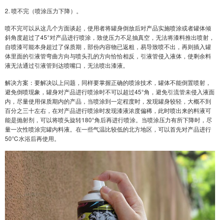
2. 喷不完（喷涂压力下降）。
喷不完可以从这几个方面谈起，使用者将罐身倒放后对产品实施喷涂或者罐体倾
斜角度超过了45°对产品进行喷涂，致使压力不足抽真空，无法将漆料推出喷射，
自喷漆可能本身超过了保质期，部份内容物已返粗，易导致喷不出，再则插入罐
体里面的引液管弯曲方向与喷头孔的方向恰恰相反，引液管侵入液体，使剩余料
液无法通过引液管到达喷嘴口，无法喷出漆液。
解决方案：要解决以上问题，同样要掌握正确的喷涂技术，罐体不能倒置喷射，
避免倒喷现象，罐身对产品进行喷涂时不可以超过45°角，避免引流管未侵入液面
内，尽量使用保质期内的产品，当喷涂到一定程度时，发现罐身较轻，大概不到
百分之三十左右，在对产品进行喷涂时发现漆液浓度偏稀，此时喷出来的料液可
能是抛射剂，可以将喷头旋转180°角后再进行喷涂。当喷涂压力有所下降时，尽
量一次性喷涂完罐内料液。在一些气温比较低的北方地区，可以首先对产品进行
50℃水浴后再使用。