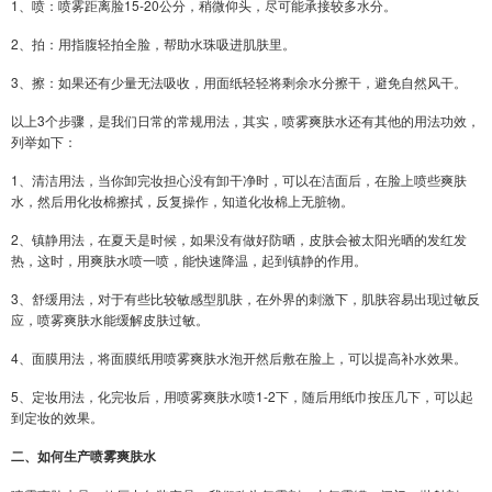
1、喷：喷雾距离脸15-20公分，稍微仰头，尽可能承接较多水分。
2、拍：用指腹轻拍全脸，帮助水珠吸进肌肤里。
3、擦：如果还有少量无法吸收，用面纸轻轻将剩余水分擦干，避免自然风干。
以上3个步骤，是我们日常的常规用法，其实，喷雾爽肤水还有其他的用法功效，
列举如下：
1、清洁用法，当你卸完妆担心没有卸干净时，可以在洁面后，在脸上喷些爽肤
水，然后用化妆棉擦拭，反复操作，知道化妆棉上无脏物。
2、镇静用法，在夏天是时候，如果没有做好防晒，皮肤会被太阳光晒的发红发
热，这时，用爽肤水喷一喷，能快速降温，起到镇静的作用。
3、舒缓用法，对于有些比较敏感型肌肤，在外界的刺激下，肌肤容易出现过敏反
应，喷雾爽肤水能缓解皮肤过敏。
4、面膜用法，将面膜纸用喷雾爽肤水泡开然后敷在脸上，可以提高补水效果。
5、定妆用法，化完妆后，用喷雾爽肤水喷1-2下，随后用纸巾按压几下，可以起
到定妆的效果。
二、如何生产喷雾爽肤水