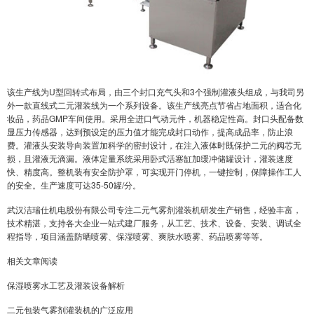
该生产线为U型回转式布局，由三个封口充气头和3个强制灌液头组成，与我司另
外一款直线式二元灌装线为一个系列设备。该生产线亮点节省占地面积，适合化
妆品，药品GMP车间使用。采用全进口气动元件，机器稳定性高。封口头配备数
显压力传感器，达到预设定的压力值才能完成封口动作，提高成品率，防止浪
费。灌液头安装导向装置加科学的密封设计，在注入液体时既保护二元的阀芯无
损，且灌液无滴漏。液体定量系统采用卧式活塞缸加缓冲储罐设计，灌装速度
快、精度高。整机装有安全防护罩，可实现开门停机，一键控制，保障操作工人
的安全。生产速度可达35-50罐/分。
武汉洁瑞仕机电股份有限公司专注二元气雾剂灌装机研发生产销售，经验丰富，
技术精湛，支持各大企业一站式建厂服务，从工艺、技术、设备、安装、调试全
程指导，项目涵盖
防晒喷雾
、
保湿喷雾
、爽肤水喷雾、药品喷雾等等。
相关文章阅读
保湿喷雾水工艺及灌装设备解析
二元包装气雾剂灌装机的广泛应用