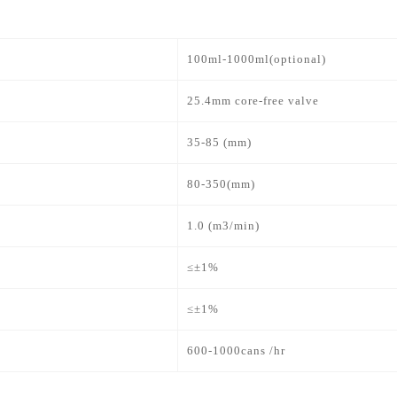
100ml-1000ml(optional)
25.4mm core-free valve
35-85 (mm)
80-350(mm)
1.0 (m3/min)
≤±1%
≤±1%
600-1000cans /hr